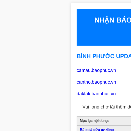
NHẬN BÁO
BÌNH PHƯỚC UPDAT
camau.baophuc.vn
cantho.baophuc.vn
daklak.baophuc.vn
Vui lòng chờ tải thêm d
Mục lục nội dung:
Báo giá cửa tự động