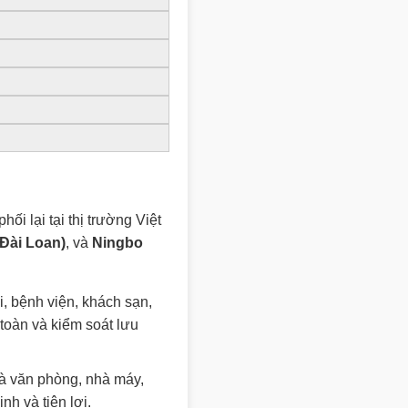
ối lại tại thị trường Việt
Đài Loan)
, và
Ningbo
i, bệnh viện, khách sạn,
 toàn và kiểm soát lưu
hà văn phòng, nhà máy,
h và tiện lợi.