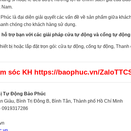
t Nam.
Phúc là đại diện giải quyết các vấn đề về sản phẩm giữa khách
hanh chóng cho khách hàng sử dụng.
 hỗ trợ bạn với các giải pháp cửa tự động và cổng tự động 
thiết bị hoặc lắp đặt trọn gói: cửa tự động, cổng tự động, Thanh 
ăm sóc KH https://baophuc.vn/ZaloTTC
Bị Tự Động Bảo Phúc
n Giàu, Bình Trị Đông B, Bình Tân, Thành phố Hồ Chí Minh
- 0919317286
vn
c.vn