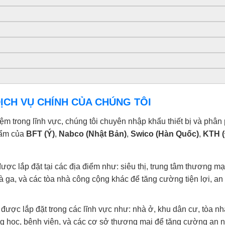
ỊCH VỤ CHÍNH CỦA CHÚNG TÔI
 trong lĩnh vực, chúng tôi chuyên nhập khẩu thiết bị và phân ph
hẩm của
BFT (Ý)
,
Nabco (Nhật Bản)
,
Swico (Hàn Quốc)
,
KTH (
ợc lắp đặt tại các địa điểm như: siêu thị, trung tâm thương mạ
à ga, và các tòa nhà công cộng khác để tăng cường tiện lợi, an
được lắp đặt trong các lĩnh vực như: nhà ở, khu dân cư, tòa n
g học, bệnh viện, và các cơ sở thương mại để tăng cường an nin