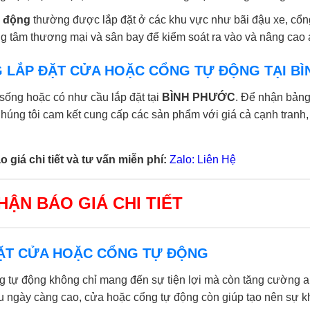
ự động
thường được lắp đặt ở các khu vực như bãi đậu xe, cổn
ng tâm thương mại và sân bay để kiểm soát ra vào và nâng cao 
G LẮP ĐẶT CỬA HOẶC CỔNG TỰ ĐỘNG TẠI B
sống hoặc có như cầu lắp đặt tại
BÌNH PHƯỚC
. Để nhận bảng
 Chúng tôi cam kết cung cấp các sản phẩm với giá cả cạnh tranh
 giá chi tiết và tư vấn miễn phí:
Zalo: Liên Hệ
ẬN BÁO GIÁ CHI TIẾT
 ĐẶT CỬA HOẶC CỔNG TỰ ĐỘNG
g tự động không chỉ mang đến sự tiện lợi mà còn tăng cường a
 ngày càng cao, cửa hoặc cổng tự động còn giúp tạo nên sự khá