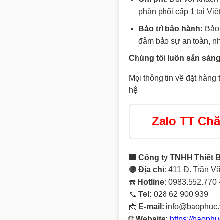
phân phối cấp 1 tại Việ
Bảo trì bảo hành:
Bảo 
đảm bảo sự an toàn, n
Chúng tôi luôn sẵn sàng
Mọi thông tin về đặt hàng 
hệ
Zalo TT Ch
🏢
Công ty TNHH Thiết 
🟤
Địa chỉ:
411 Đ. Trần Vă
☎️
Hotline:
0983.552.770 
📞
Tel:
028 62 900 939
📩
E-mail:
info@baophuc.
🌐
Website:
https://baophu