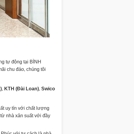
ng tự động tại BÌNH
ãi chu đáo, chúng tôi
)
,
KTH (Đài Loan)
,
Swico
 uy tín với chất lượng
ừ nhà xản suất với đầy
 Phúc với tư cách là nhà